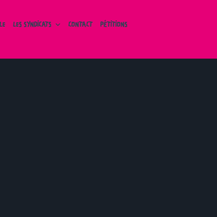
LE
LES SYNDICATS
CONTACT
PÉTITIONS
CALENDRIER
Aucun rendez-vous
NEWSLETTER