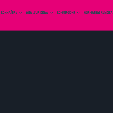
 CONNAÎTRE
AIDE JURIDIQUE
COMMISSIONS
FORMATION SYNDICA
s
Tour des secteurs
ON INTER-
MOBILISATION DU