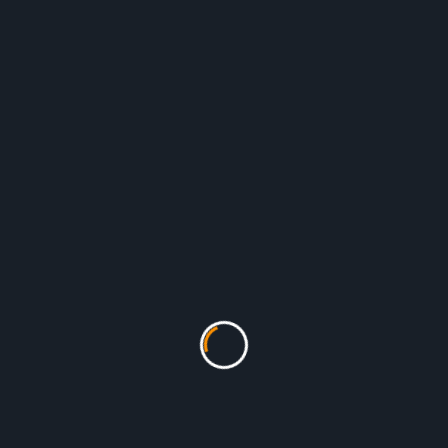
 Carles
. Retrouvez les infos
ICI
nences sont faites par le DAL 31, n’hésitez pas à aller voir