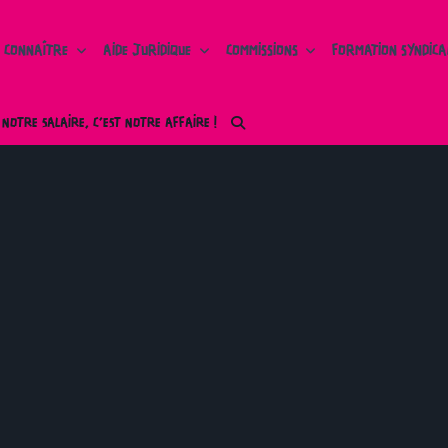
 CONNAÎTRE
AIDE JURIDIQUE
COMMISSIONS
FORMATION SYNDICA
 NOTRE SALAIRE, C’EST NOTRE AFFAIRE !
Université
Urgence Sociale, urgence Sanitaire, urgence climatique