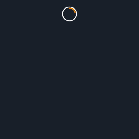
e pair avec celui
pour
de réels droits au chômage
pour les privé.es
ciale qui représentent notre salaire.
ettrait que le salaire soit déconnecté de l’emploi et donc garanti t
ondir cette revendication, Solidaires 31 organise une formation ouverte
ENT T'INTÉRÉSSER