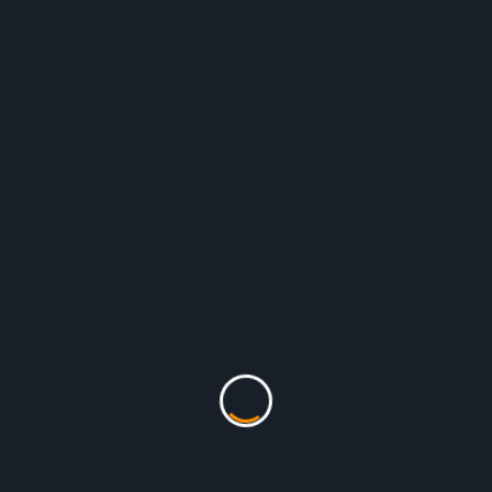
DONNÉE !
EXTRÊMES DROITES,
ENCORE ET TOUJOURS
 2022
7 Fév, 2022
e La Suite
Lire La Suite
daires national
Solidaires national