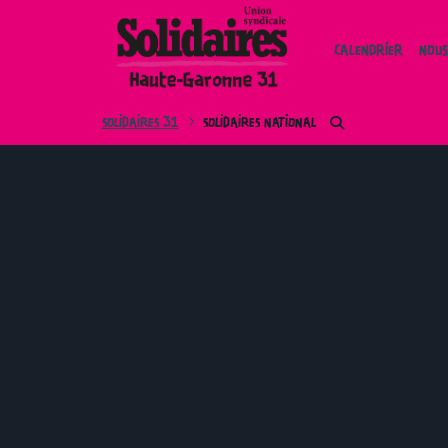
Skip
to
CALENDRIER
NOUS
content
SOLIDAIRES 31
SOLIDAIRES NATIONAL